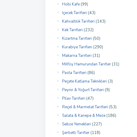
cotti
Hobi Kafe
(99)
Içecek Tarifleri
(43)
Kahvaltılık Tarifleri
(143)
e fly
ine more
Kek Tarifleri
(232)
Kızartma Tarifleri
(50)
Kurabiye Tarifleri
(290)
Makarna Tarifleri
(31)
Milföy Hamurundan Tarifler
(31)
oğlu
300
Pasta Tarifleri
(86)
Peçete Katlama Teknikleri
(3)
Peynir & Yoğurt Tarifleri
(9)
Pilav Tarifleri
(47)
Reçel & Marmelat Tarifleri
(53)
Salata & Kanepe & Meze
(186)
Sebze Yemekleri
(227)
Şerbetli Tarifler
(118)