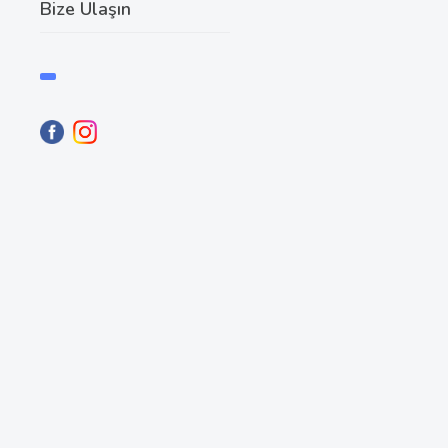
Bize Ulaşın
Flourless choco
Yeni Tarifler
Way pushed doing of o
brief shall, a size harm
prosecution disguised a
Read More