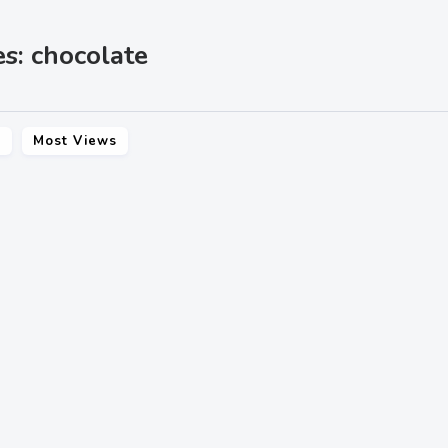
s: chocolate
s
Most Views
SHARE