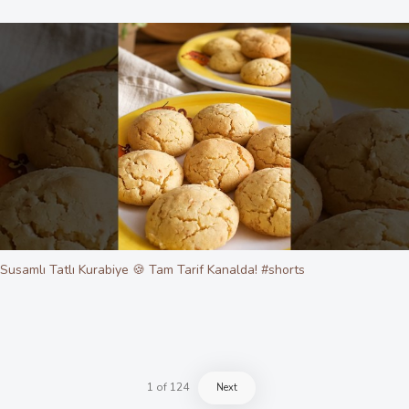
Susamlı Tatlı Kurabiye 🍪 Tam Tarif Kanalda! #shorts
1
of
124
Next