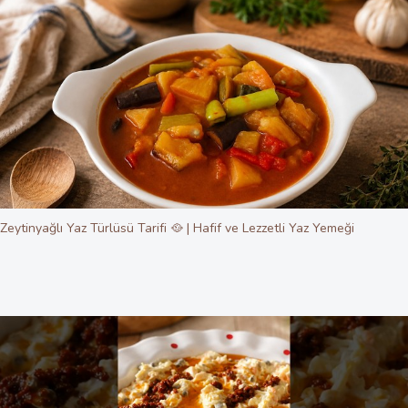
Zeytinyağlı Yaz Türlüsü Tarifi 🥘 | Hafif ve Lezzetli Yaz Yemeği