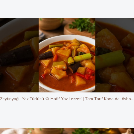
Zeytinyağlı Yaz Türlüsü 🥘 Hafif Yaz Lezzeti | Tam Tarif Kanalda! #shorts