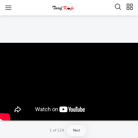
1
of
124
Next