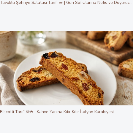
Tavuklu Şehriye Salatası Tarifi 🥗 | Gün Sofralarına Nefis ve Doyurucu Lezzet
Biscotti Tarifi 🍪☕ | Kahve Yanına Kıtır Kıtır İtalyan Kurabiyesi