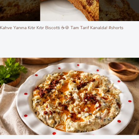
Kahve Yanına Kıtır Kıtır Biscotti ☕🍪 Tam Tarif Kanalda! #shorts