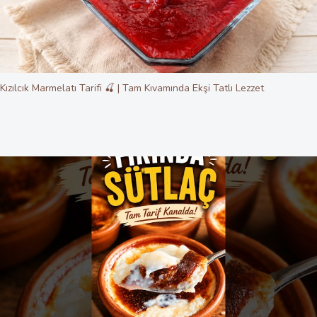
Kızılcık Marmelatı Tarifi 🍒 | Tam Kıvamında Ekşi Tatlı Lezzet