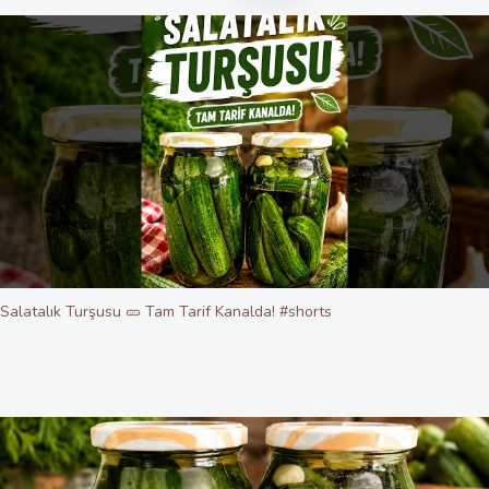
Salatalık Turşusu 🥒 Tam Tarif Kanalda! #shorts