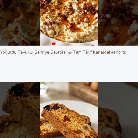
Yoğurtlu Tavuklu Şehriye Salatası 🥗 Tam Tarif Kanalda! #shorts