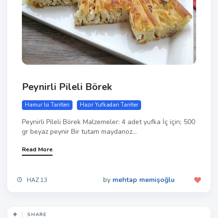
Peynirli Pileli Börek
Hamur Isi Tarifleri
Hazır Yufkadan Tarifler
Peynirli Pileli Börek Malzemeler: 4 adet yufka İç için; 500
gr beyaz peynir Bir tutam maydanoz...
Read More
by
mehtap memişoğlu
HAZ 13
SHARE