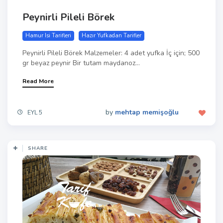
Peynirli Pileli Börek
Hamur Isi Tarifleri
Hazır Yufkadan Tarifler
Peynirli Pileli Börek Malzemeler: 4 adet yufka İç için; 500
gr beyaz peynir Bir tutam maydanoz...
Read More
by
mehtap memişoğlu
EYL 5
SHARE