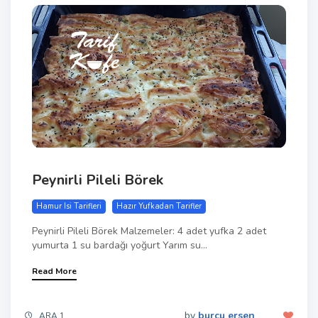
Peynirli Pileli Börek
Hamur Isi Tarifleri
Hazır Yufkadan Tarifler
Peynirli Pileli Börek Malzemeler: 4 adet yufka 2 adet
yumurta 1 su bardağı yoğurt Yarım su...
Read More
by
burcu ersen
ARA 1