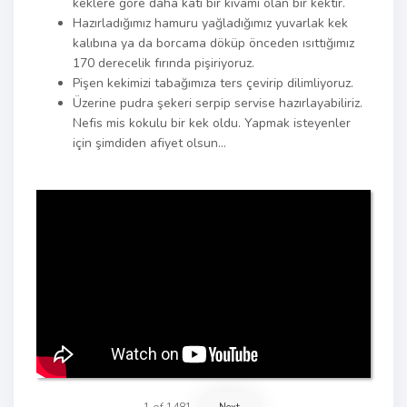
keklere göre daha katı bir kıvamı olan bir kektir.
Hazırladığımız hamuru yağladığımız yuvarlak kek
kalıbına ya da borcama döküp önceden ısıttığımız
170 derecelik fırında pişiriyoruz.
Pişen kekimizi tabağımıza ters çevirip dilimliyoruz.
Üzerine pudra şekeri serpip servise hazırlayabiliriz.
Nefis mis kokulu bir kek oldu. Yapmak isteyenler
için şimdiden afiyet olsun…
1
of
1481