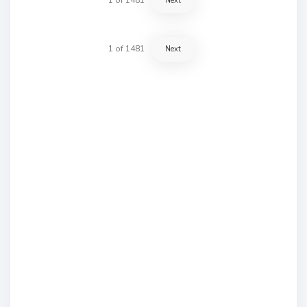
Next
1
of
1481
Next