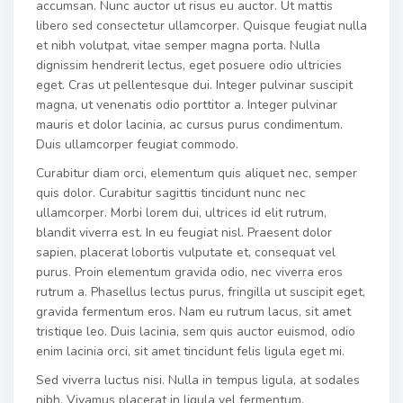
accumsan. Nunc auctor ut risus eu auctor. Ut mattis
libero sed consectetur ullamcorper. Quisque feugiat nulla
et nibh volutpat, vitae semper magna porta. Nulla
dignissim hendrerit lectus, eget posuere odio ultricies
eget. Cras ut pellentesque dui. Integer pulvinar suscipit
magna, ut venenatis odio porttitor a. Integer pulvinar
mauris et dolor lacinia, ac cursus purus condimentum.
Duis ullamcorper feugiat commodo.
Curabitur diam orci, elementum quis aliquet nec, semper
quis dolor. Curabitur sagittis tincidunt nunc nec
ullamcorper. Morbi lorem dui, ultrices id elit rutrum,
blandit viverra est. In eu feugiat nisl. Praesent dolor
sapien, placerat lobortis vulputate et, consequat vel
purus. Proin elementum gravida odio, nec viverra eros
rutrum a. Phasellus lectus purus, fringilla ut suscipit eget,
gravida fermentum eros. Nam eu rutrum lacus, sit amet
tristique leo. Duis lacinia, sem quis auctor euismod, odio
enim lacinia orci, sit amet tincidunt felis ligula eget mi.
Sed viverra luctus nisi. Nulla in tempus ligula, at sodales
nibh. Vivamus placerat in ligula vel fermentum.