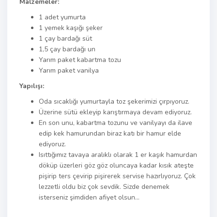
Malzemeler:
1 adet yumurta
1 yemek kaşığı şeker
1 çay bardağı süt
1,5 çay bardağı un
Yarım paket kabartma tozu
Yarım paket vanilya
Yapılışı:
Oda sıcaklığı yumurtayla toz şekerimizi çırpıyoruz.
Üzerine sütü ekleyip karıştırmaya devam ediyoruz.
En son unu, kabartma tozunu ve vanilyayı da ilave
edip kek hamurundan biraz katı bir hamur elde
ediyoruz.
Isıttığımız tavaya aralıklı olarak 1 er kaşık hamurdan
döküp üzerleri göz göz oluncaya kadar kısık ateşte
pişirip ters çevirip pişirerek servise hazırlıyoruz. Çok
lezzetli oldu biz çok sevdik. Sizde denemek
isterseniz şimdiden afiyet olsun…