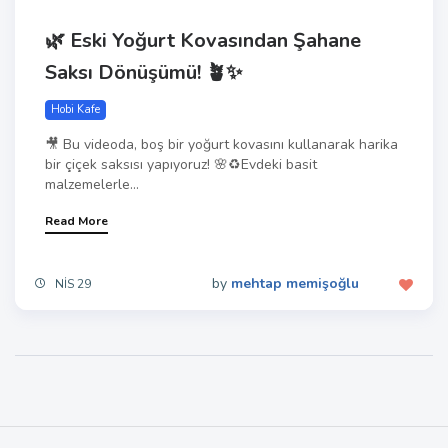
🌿 Eski Yoğurt Kovasından Şahane
Saksı Dönüşümü! 🪴✨
Hobi Kafe
🎥 Bu videoda, boş bir yoğurt kovasını kullanarak harika
bir çiçek saksısı yapıyoruz! 🌸♻️Evdeki basit
malzemelerle...
Read More
by
mehtap memişoğlu
NIS 29