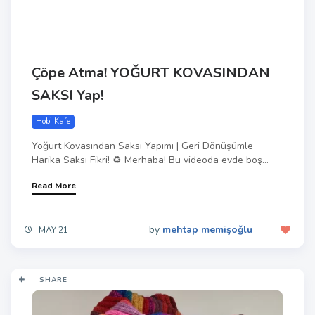
Çöpe Atma! YOĞURT KOVASINDAN
SAKSI Yap!
Hobi Kafe
Yoğurt Kovasından Saksı Yapımı | Geri Dönüşümle
Harika Saksı Fikri! ♻️ Merhaba! Bu videoda evde boş...
Read More
by
mehtap memişoğlu
MAY 21
SHARE