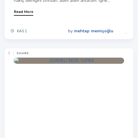
nakış tekniğini sıfırdan, adım adım anlattım. İğne...
Read More
by
mehtap memişoğlu
KAS 1
SHARE