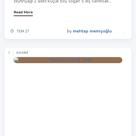
zeytinyağı 2 adet küçük boy soğan 5 diş sarımsak...
Read More
by
mehtap memişoğlu
TEM 27
SHARE