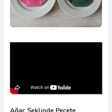
Ağaç Şeklinde Peçete