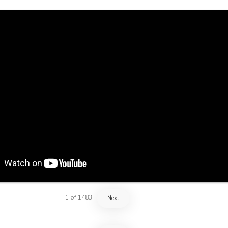
1
of
1483
Next