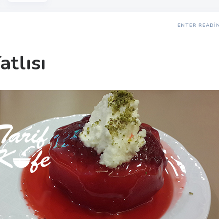
ENTER READI
atlısı