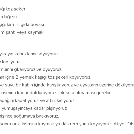
ğı toz şeker
ardağı su
ığı kırmızı gıda boyası
krem şanti veya kaymak
yıkayıp kabuklarını soyuyoruz.
e kesiyoruz.
mlarını çıkarıyoruz ve oyuyoruz.
nın içine 2 yemek kaşığı toz şekeri koyuyoruz.
e suyu bir kabın içinde karıştırıyoruz ve ayvaların üzerine döküyoru
t kısmına kadar dolduruyoruz çok sulu olmaması gerekir.
pağını kapatıyoruz ve altını kısıyoruz.
 yumuşayıncaya kadar pişiriyoruz.
pişince soğumaya bırakıyoruz.
onra orta kısmına kaymak ya da krem şanti koyuyoruz. Afiyet O