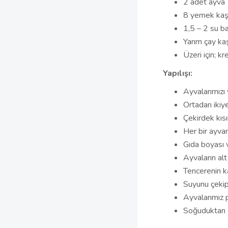
2 adet ayva
8 yemek kaşı
1,5 – 2 su b
Yarım çay kaş
Üzeri için; 
Yapılışı:
Ayvalarımızı 
Ortadan ikiy
Çekirdek kısı
Her bir ayva
Gıda boyası v
Ayvaların al
Tencerenin ka
Suyunu çekip
Ayvalarımız 
Soğuduktan s