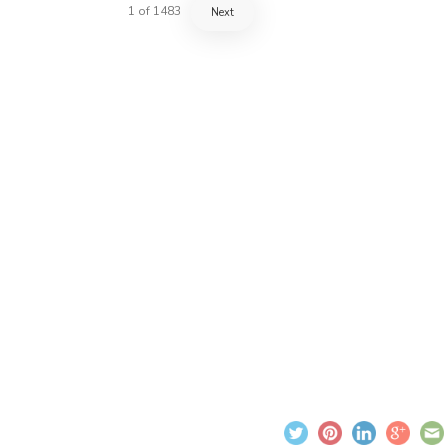
1
of
1483
Next