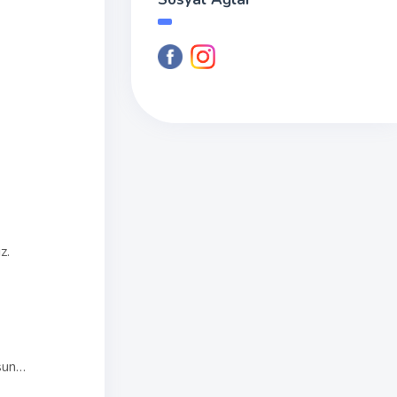
z.
lsun…