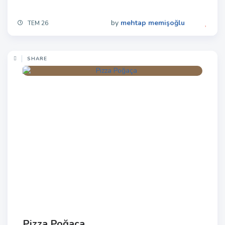
by
mehtap memişoğlu
TEM 26
SHARE
Pizza Poğaça