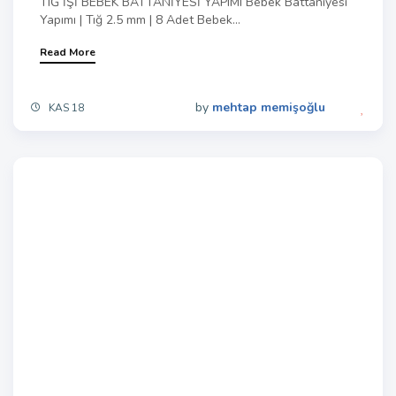
TIĞ İŞİ BEBEK BATTANİYESİ YAPIMI Bebek Battaniyesi
Yapımı | Tığ 2.5 mm | 8 Adet Bebek...
Read More
by
mehtap memişoğlu
KAS 18