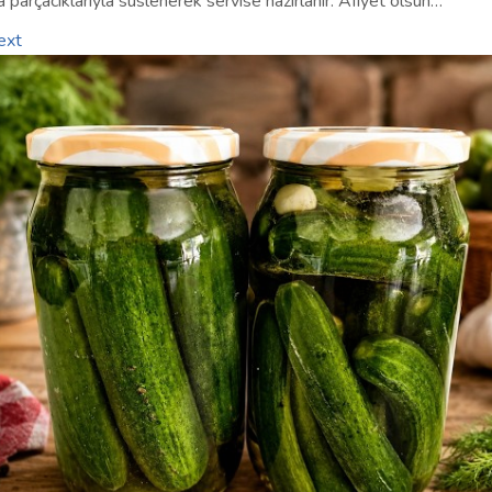
a parçacıklarıyla süslenerek servise hazırlanır. Afiyet olsun…
ext