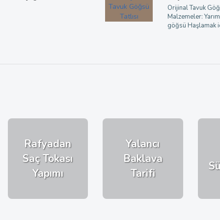
Orijinal Tavuk Göğ
Malzemeler: Yarım
göğsü Haşlamak iç
Rafyadan
Yalancı
Saç Tokası
Baklava
Sü
Yapımı
Tarifi