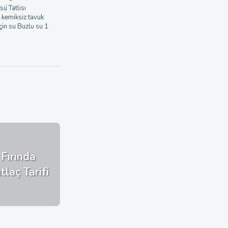
sü Tatlısı
 kemiksiz tavuk
in su Buzlu su 1
Fırında
tlaç Tarifi