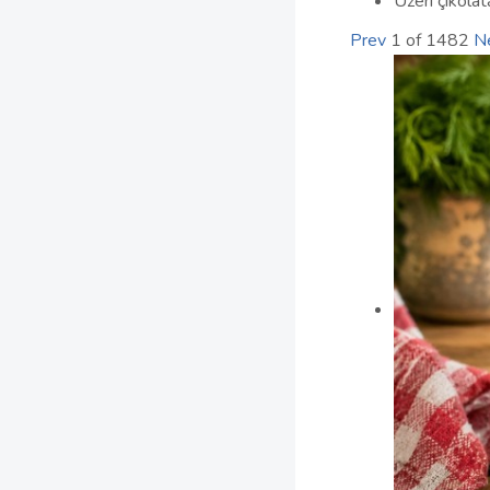
Üzeri çikolat
Prev
1
of
1482
N