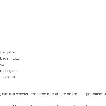
 toz şeker
ı badem tozu
lya
ı pirinç unu
n çikolata
iç tüm malzemeler tencerede kısık ateşte pişirilir. Göz göz olunca 