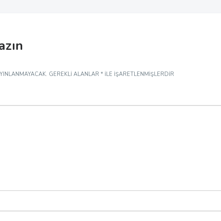
yazın
AYINLANMAYACAK.
GEREKLI ALANLAR
*
ILE IŞARETLENMIŞLERDIR