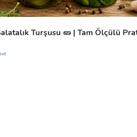
Salatalık Turşusu 🥒 | Tam Ölçülü Pra
ext