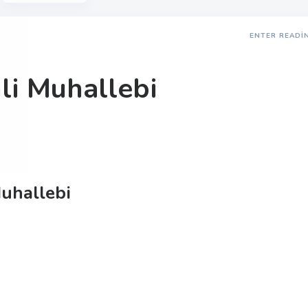
ENTER READI
i Muhallebi
uhallebi