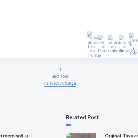
NEXT POST
Kahvaltılık Salça
Related Post
p memişoğlu
Orijinal Tavuk