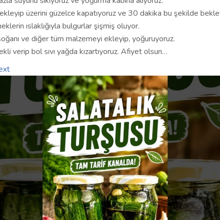
azla suyunu sıkıyoruz ve yoğurma kabına alıyoruz.
 ekleyip üzerini güzelce kapatıyoruz ve 30 dakika bu şekilde bekle
lerin ıslaklığıyla bulgurlar şişmiş oluyor.
oğanı ve diğer tüm malzemeyi ekleyip, yoğuruyoruz.
ekli verip bol sıvı yağda kızartıyoruz. Afiyet olsun…
ext