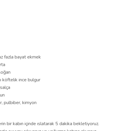
az fazla bayat ekmek
rta
soğan
 köftelik ince bulgur
 salça
 un
r, pulbiber, kimyon
in bir kabın içinde ıslatarak 5 dakika bekletiyoruz.