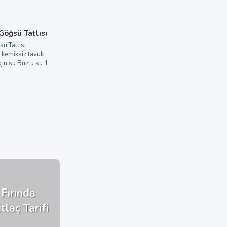
 Göğsü Tatlısı
sü Tatlısı
 kemiksiz tavuk
in su Buzlu su 1
Fırında
tlaç Tarifi