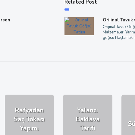
Related Post
ersen
Orijinal Tavuk
Orijinal Tavuk Göğ
Malzemeler: Yarım
göğsü Haşlamak iç
Rafyadan
Yalancı
Saç Tokası
Baklava
Sü
Yapımı
Tarifi