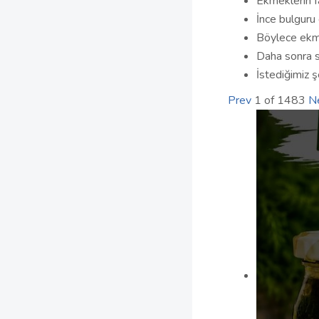
Ekmeklerin f
İnce bulguru
Böylece ekmek
Daha sonra s
İstediğimiz ş
Prev
1
of
1483
N