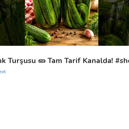
ık Turşusu 🥒 Tam Tarif Kanalda! #sh
ext