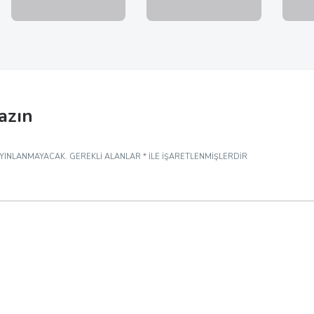
yazın
AYINLANMAYACAK.
GEREKLI ALANLAR
*
ILE IŞARETLENMIŞLERDIR