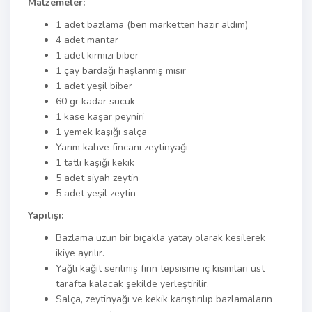
Malzemeler:
1 adet bazlama (ben marketten hazır aldım)
4 adet mantar
1 adet kırmızı biber
1 çay bardağı haşlanmış mısır
1 adet yeşil biber
60 gr kadar sucuk
1 kase kaşar peyniri
1 yemek kaşığı salça
Yarım kahve fincanı zeytinyağı
1 tatlı kaşığı kekik
5 adet siyah zeytin
5 adet yeşil zeytin
Yapılışı:
Bazlama uzun bir bıçakla yatay olarak kesilerek
ikiye ayrılır.
Yağlı kağıt serilmiş fırın tepsisine iç kısımları üst
tarafta kalacak şekilde yerleştirilir.
Salça, zeytinyağı ve kekik karıştırılıp bazlamaların