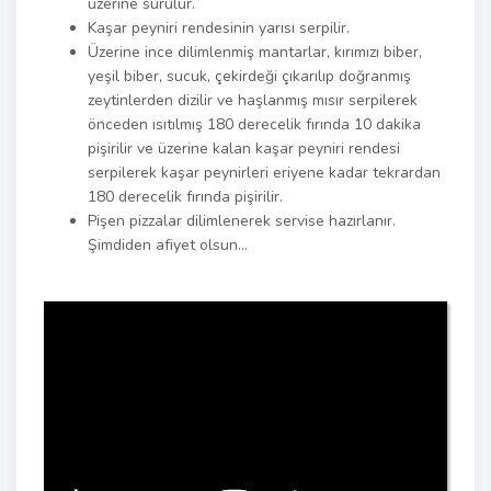
üzerine sürülür.
Kaşar peyniri rendesinin yarısı serpilir.
Üzerine ince dilimlenmiş mantarlar, kırımızı biber,
yeşil biber, sucuk, çekirdeği çıkarılıp doğranmış
zeytinlerden dizilir ve haşlanmış mısır serpilerek
önceden ısıtılmış 180 derecelik fırında 10 dakika
pişirilir ve üzerine kalan kaşar peyniri rendesi
serpilerek kaşar peynirleri eriyene kadar tekrardan
180 derecelik fırında pişirilir.
Pişen pizzalar dilimlenerek servise hazırlanır.
Şimdiden afiyet olsun…