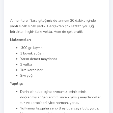
Annemlere iftara gittiğimiz de annem 20 dakika içinde
yaptı sıcak sıcak yedik. Gerçekten çok lezzetliydi. Çiğ
börekten hiçbir farkı yoktu. Hem de çok pratik.
Malzemeler:
300 gr. Kıyma
1 büyük soğan
Yarım demet maydanoz
3 yufka
Tuz, karabiber
Sıvı yağ
Yapılışı:
Derin bir kabın içine kıymamızı, minik minik
doğranmış soğanlarımızı, ince kıyılmış maydanozları,
tuz ve karabiberi iyice harmanlıyoruz.
Yufkamızı tezgaha serip 8 eşit parçaya bölüyoruz.