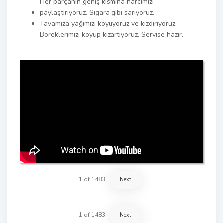
Her parçanın geniş kısmına harcımızı
paylaştırıyoruz. Sigara gibi sarıyoruz.
Tavamıza yağımızı koyuyoruz ve kızdırıyoruz.
Böreklerimizi koyup kızartıyoruz. Servise hazır.
1
of
1483
Next
1
of
1483
Next