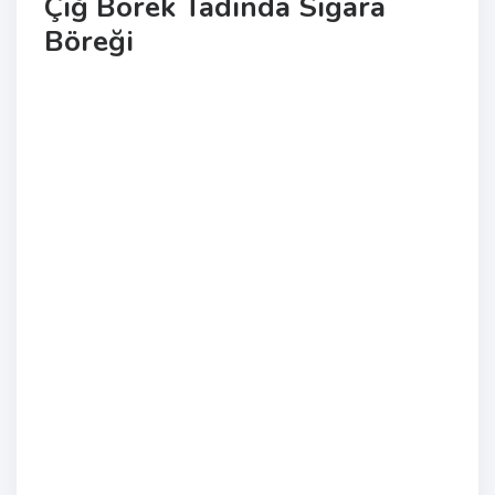
Çiğ Börek Tadında Sigara
Böreği