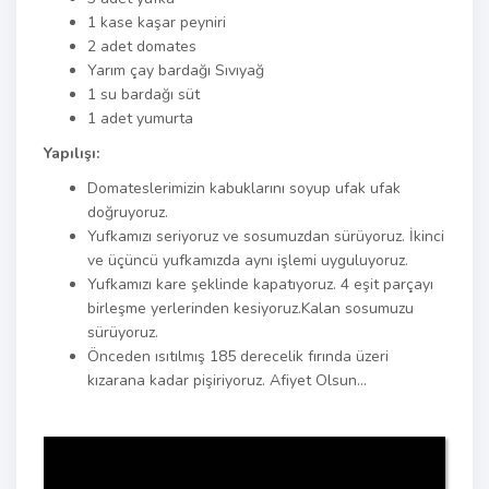
1 kase kaşar peyniri
2 adet domates
Yarım çay bardağı Sıvıyağ
1 su bardağı süt
1 adet yumurta
Yapılışı:
Domateslerimizin kabuklarını soyup ufak ufak
doğruyoruz.
Yufkamızı seriyoruz ve sosumuzdan sürüyoruz. İkinci
ve üçüncü yufkamızda aynı işlemi uyguluyoruz.
Yufkamızı kare şeklinde kapatıyoruz. 4 eşit parçayı
birleşme yerlerinden kesiyoruz.Kalan sosumuzu
sürüyoruz.
Önceden ısıtılmış 185 derecelik fırında üzeri
kızarana kadar pişiriyoruz. Afiyet Olsun…