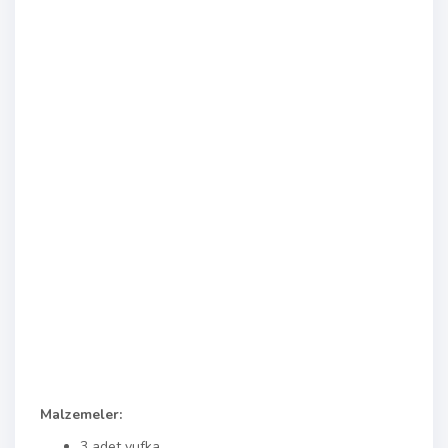
Malzemeler:
3 adet yufka