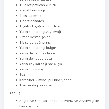
15 adet patlıcan kurusu
2 adet kuru soğan
4 diş sarımsak
1 adet domates
1 çorba kaşığı biber salçası
Yarım su bardağı zeytinyağı
2 tane kesme şeker
1,5 su bardağı pirinç
Yarım su bardağı bulgur
Yarım demet maydanoz
Yarım demet dereotu
Yarım çay bardağı nar ekşisi
Yarım limon suyu
Tuz
Karabiber, kimyon, pul biber, nane
1 su bardağı sıcak su
Yapılışı:
Soğan ve sarımsakları rendeliyoruz ve zeytinyağı ile
kavuruyoruz.