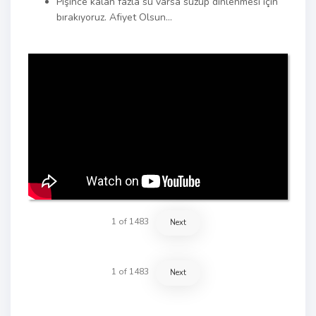
Pişince kalan fazla su varsa süzüp dinlenmesi için
bırakıyoruz. Afiyet Olsun…
1
of
1483
Next
1
of
1483
Next