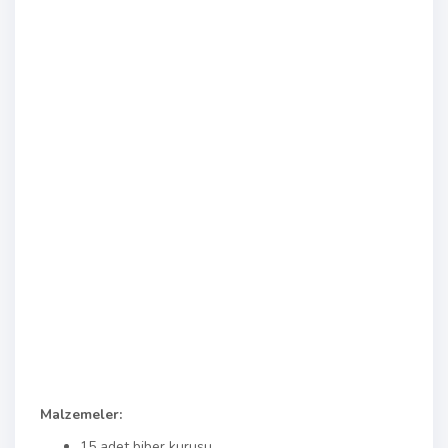
Malzemeler:
15 adet biber kurusu