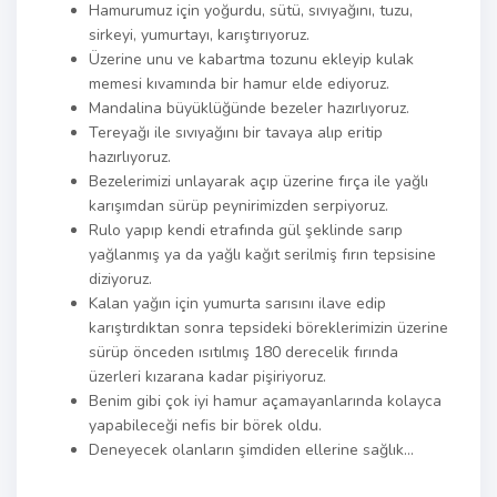
Hamurumuz için yoğurdu, sütü, sıvıyağını, tuzu,
sirkeyi, yumurtayı, karıştırıyoruz.
Üzerine unu ve kabartma tozunu ekleyip kulak
memesi kıvamında bir hamur elde ediyoruz.
Mandalina büyüklüğünde bezeler hazırlıyoruz.
Tereyağı ile sıvıyağını bir tavaya alıp eritip
hazırlıyoruz.
Bezelerimizi unlayarak açıp üzerine fırça ile yağlı
karışımdan sürüp peynirimizden serpiyoruz.
Rulo yapıp kendi etrafında gül şeklinde sarıp
yağlanmış ya da yağlı kağıt serilmiş fırın tepsisine
diziyoruz.
Kalan yağın için yumurta sarısını ilave edip
karıştırdıktan sonra tepsideki böreklerimizin üzerine
sürüp önceden ısıtılmış 180 derecelik fırında
üzerleri kızarana kadar pişiriyoruz.
Benim gibi çok iyi hamur açamayanlarında kolayca
yapabileceği nefis bir börek oldu.
Deneyecek olanların şimdiden ellerine sağlık…