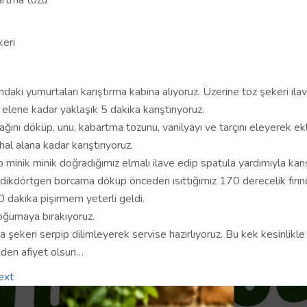
artma tozu
keri
ndaki yumurtaları karıştırma kabına alıyoruz. Üzerine toz şekeri ila
elene kadar yaklaşık 5 dakika karıştırıyoruz.
ağını döküp, unu, kabartma tozunu, vanilyayı ve tarçını eleyerek ekl
hal alana kadar karıştırıyoruz.
minik minik doğradığımız elmalı ilave edip spatula yardımıyla karış
 dikdörtgen borcama döküp önceden ısıttığımız 170 derecelik fırı
30 dakika pişirmem yeterli geldi.
oğumaya bırakıyoruz.
 şekeri serpip dilimleyerek servise hazırlıyoruz. Bu kek kesinlikle 
iden afiyet olsun…
ext