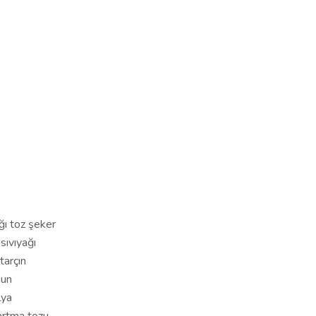
ğı toz şeker
sıvıyağı
 tarçın
 un
lya