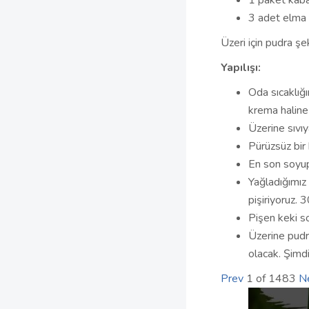
1 paket kab
3 adet elma
Üzeri için pudra şe
Yapılışı:
Oda sıcaklığı
krema haline 
Üzerine sıvıy
Pürüzsüz bir 
En son soyup 
Yağladığımız
pişiriyoruz. 
Pişen keki s
Üzerine pudra
olacak. Şimd
Prev
1
of
1483
N