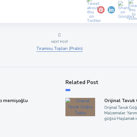
NEXT POST
Tiramisu Topları (Pralin)
Related Post
p memişoğlu
Orijinal Tavuk
Orijinal Tavuk Göğ
Malzemeler: Yarım
göğsü Haşlamak iç