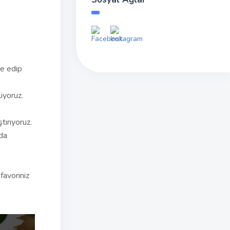
ve edip
iyoruz.
tırıyoruz.
nda
favoriniz