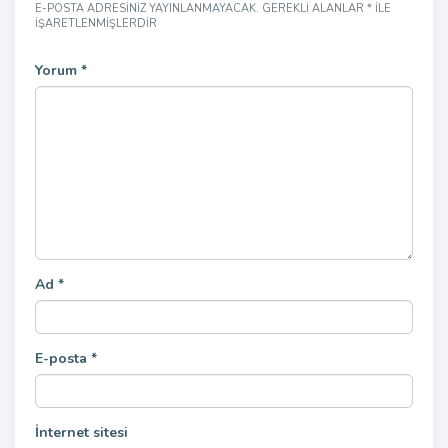
E-POSTA ADRESINIZ YAYINLANMAYACAK.
GEREKLI ALANLAR
*
ILE
IŞARETLENMIŞLERDIR
Yorum
*
Ad
*
E-posta
*
İnternet sitesi