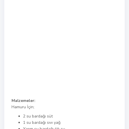
Malzemeler:
Hamuru İçin;
2 su bardağı süt
1 su bardağı sıvı yağ
Yarım su bardağı ılık su