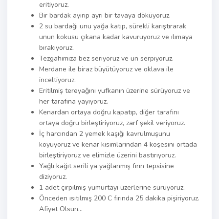
eritiyoruz.
Bir bardak ayırıp ayrı bir tavaya döküyoruz.
2 su bardağı unu yağa katıp, sürekli karıştırarak
unun kokusu çıkana kadar kavuruyoruz ve ılımaya
bırakıyoruz.
Tezgahımıza bez seriyoruz ve un serpiyoruz.
Merdane ile biraz büyütüyoruz ve oklava ile
inceltiyoruz.
Eritilmiş tereyağını yufkanın üzerine sürüyoruz ve
her tarafına yayıyoruz.
Kenardan ortaya doğru kapatıp, diğer tarafını
ortaya doğru birleştiriyoruz, zarf şekil veriyoruz.
İç harcından 2 yemek kaşığı kavrulmuşunu
koyuyoruz ve kenar kısımlarından 4 köşesini ortada
birleştiriyoruz ve elimizle üzerini bastırıyoruz.
Yağlı kağıt serili ya yağlanmış fırın tepsisine
diziyoruz.
1 adet çırpılmış yumurtayı üzerlerine sürüyoruz.
Önceden ısıtılmış 200 C fırında 25 dakika pişiriyoruz.
Afiyet Olsun…