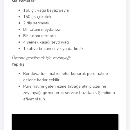
Malzemeler:
150 gr. yağlı beyaz peynir
150 gr. çökelek
2 diş sarımsak
Bir tutam maydanoz
Bir tutam dereotu
4 yemek kaşığı zeytinyağı
1 kahve fincanı ceviz ya da fındık
Üzerine gezdirmek için zeytinyağı
Yapılışı:
Rondoya tüm malzemeler konarak püre haline
gelene kadar çekilir.
Püre haline gelen ezme tabağa alınıp üzerine
zeytinyağı gezdirilerek servise hazırlanır. Şimdiden
afiyet olsun…