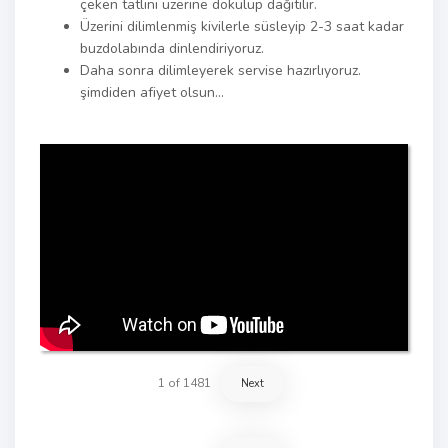
çeken tatlını üzerine dökülüp dağıtılır.
Üzerini dilimlenmiş kivilerle süsleyip 2-3 saat kadar
buzdolabında dinlendiriyoruz.
Daha sonra dilimleyerek servise hazırlıyoruz.
şimdiden afiyet olsun…
1
of
1481
Next