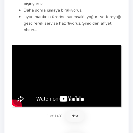
pişiriyoruz.
Daha sonra ılımaya bırakıyoruz.
Ilıyan mantının üzerine sarımsaklı yoğurt ve tereyağı
gezdirerek servise hazırlıyoruz. Şimdiden afiyet
olsun…
1
of
1483
Next