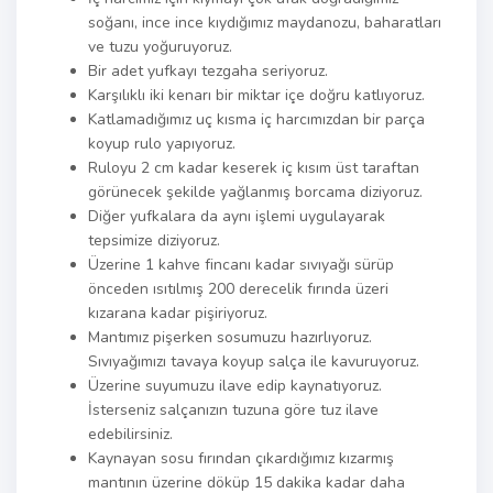
soğanı, ince ince kıydığımız maydanozu, baharatları
ve tuzu yoğuruyoruz.
Bir adet yufkayı tezgaha seriyoruz.
Karşılıklı iki kenarı bir miktar içe doğru katlıyoruz.
Katlamadığımız uç kısma iç harcımızdan bir parça
koyup rulo yapıyoruz.
Ruloyu 2 cm kadar keserek iç kısım üst taraftan
görünecek şekilde yağlanmış borcama diziyoruz.
Diğer yufkalara da aynı işlemi uygulayarak
tepsimize diziyoruz.
Üzerine 1 kahve fincanı kadar sıvıyağı sürüp
önceden ısıtılmış 200 derecelik fırında üzeri
kızarana kadar pişiriyoruz.
Mantımız pişerken sosumuzu hazırlıyoruz.
Sıvıyağımızı tavaya koyup salça ile kavuruyoruz.
Üzerine suyumuzu ilave edip kaynatıyoruz.
İsterseniz salçanızın tuzuna göre tuz ilave
edebilirsiniz.
Kaynayan sosu fırından çıkardığımız kızarmış
mantının üzerine döküp 15 dakika kadar daha