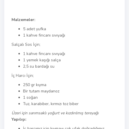
Malzemeler:
5 adet yufka
1 kahve fincanı sıvıyağı
Salçalı Sos İçin;
1 kahve fincanı sıvıyağı
1 yemek kaşığı salça
2,5 su bardağı su
İç Harcı İçin;
250 gr kıyma
Bir tutam maydanoz
1 soğan
Tuz, karabiber, kırmızı toz biber
Üzeri için sarımsaklı yoğurt ve kızdırılmış tereyağı
Yapılışı:
İç harcımız için kıymayı çok ufak doğradığımız