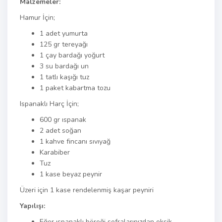
Malzemeler:
Hamur İçin;
1 adet yumurta
125 gr tereyağı
1 çay bardağı yoğurt
3 su bardağı un
1 tatlı kaşığı tuz
1 paket kabartma tozu
Ispanaklı Harç İçin;
600 gr ıspanak
2 adet soğan
1 kahve fincanı sıvıyağ
Karabiber
Tuz
1 kase beyaz peynir
Üzeri için 1 kase rendelenmiş kaşar peyniri
Yapılışı:
Eğer ıspanaklı böreği sofralarınızdan eksik