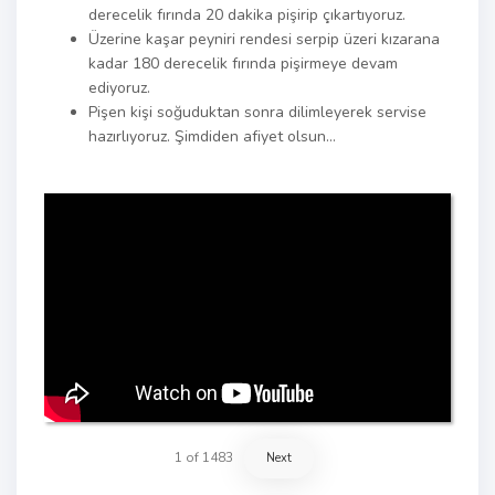
derecelik fırında 20 dakika pişirip çıkartıyoruz.
Üzerine kaşar peyniri rendesi serpip üzeri kızarana
kadar 180 derecelik fırında pişirmeye devam
ediyoruz.
Pişen kişi soğuduktan sonra dilimleyerek servise
hazırlıyoruz. Şimdiden afiyet olsun…
1
of
1483
Next