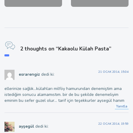
2 thoughts on “Kakaolu Külah Pasta”
21 OCAK 2014, 15:04
esrarengiz
dedi ki:
ellerinize sağlık…külahları milföy hamurundan denemiştim ama
istediğim sonucu alamamıstım. bir de bu şekilde denemeliyim
eminim bu sefer guzel olur… tarif için teşekkurler aysegül hanım
Yanıtla
22 OCAK 2014, 19:59
ayşegül
dedi ki: