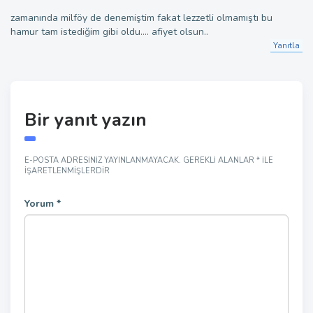
zamanında milföy de denemiştim fakat lezzetli olmamıştı bu
hamur tam istediğim gibi oldu…. afiyet olsun..
Yanıtla
Bir yanıt yazın
E-POSTA ADRESINIZ YAYINLANMAYACAK.
GEREKLI ALANLAR
*
ILE
IŞARETLENMIŞLERDIR
Yorum
*