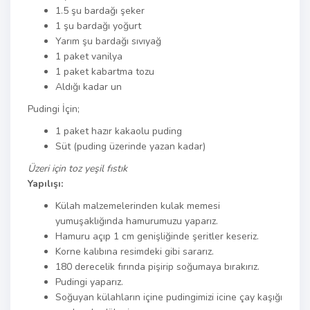
1.5 şu bardağı şeker
1 şu bardağı yoğurt
Yarım şu bardağı sıvıyağ
1 paket vanilya
1 paket kabartma tozu
Aldığı kadar un
Pudingi İçin;
1 paket hazır kakaolu puding
Süt (puding üzerinde yazan kadar)
Üzeri için toz yeşil fıstık
Yapılışı:
Külah malzemelerinden kulak memesi
yumuşaklığında hamurumuzu yaparız.
Hamuru açıp 1 cm genişliğinde şeritler keseriz.
Korne kalıbına resimdeki gibi sararız.
180 derecelik fırında pişirip soğumaya bırakırız.
Pudingi yaparız.
Soğuyan külahların içine pudingimizi icine çay kaşığı