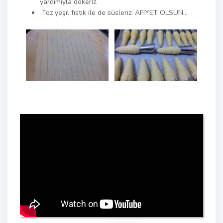
yardımıyla dökeriz.
Toz yeşil fıstık ile de süsleriz. AFIYET OLSUN…