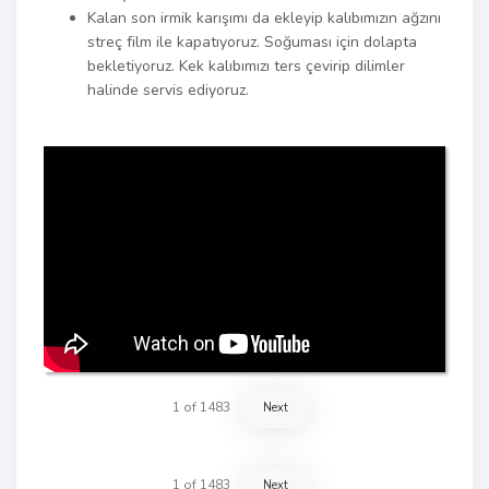
Kalan son irmik karışımı da ekleyip kalıbımızın ağzını
streç film ile kapatıyoruz. Soğuması için dolapta
bekletiyoruz. Kek kalıbımızı ters çevirip dilimler
halinde servis ediyoruz.
1
of
1483
Next
1
of
1483
Next