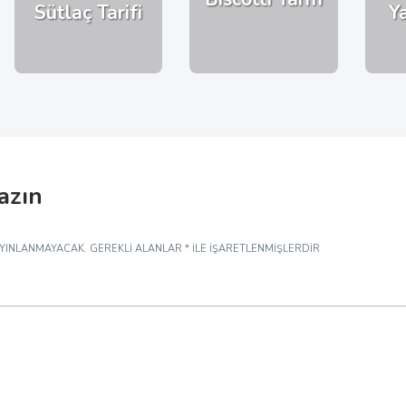
Sütlaç Tarifi
Y
yazın
AYINLANMAYACAK.
GEREKLI ALANLAR
*
ILE IŞARETLENMIŞLERDIR