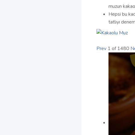
muzun kakaoy
Hepsi bu kad
tatlıyı denem
Prev
1
of
1480
N