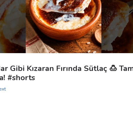
ar Gibi Kızaran Fırında Sütlaç 🍮 Tam
a! #shorts
ext