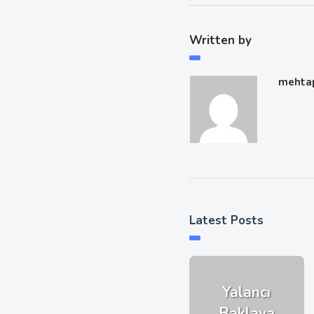
Written by
mehta
Latest Posts
Yalancı
Baklava