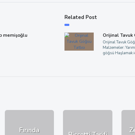
Related Post
p memişoğlu
Orijinal Tavuk
Orijinal Tavuk Göğ
Malzemeler: Yarım
göğsü Haşlamak iç
Fırında
Z
Biscotti Tarifi