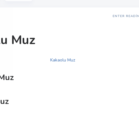
ENTER READI
lu Muz
Muz