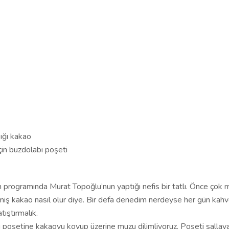
ığı kakao
çin buzdolabı poşeti
in programında Murat Topoğlu’nun yaptığı nefis bir tatlı. Önce çok
iş kakao nasıl olur diye. Bir defa denedim nerdeyse her gün kahv
tıştırmalık.
ı poşetine kakaoyu koyup üzerine muzu dilimliyoruz. Poşeti sallay