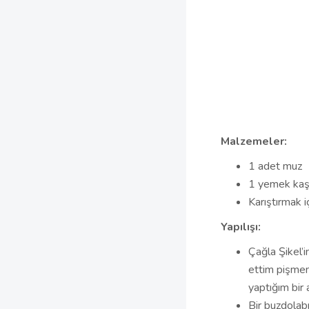
Malzemeler:
1 adet muz
1 yemek kaş
Karıştırmak i
Yapılışı:
Çağla Şikel’
ettim pişmem
yaptığım bir a
Bir buzdolab