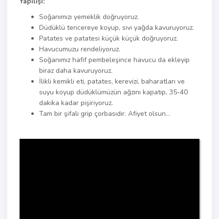
Yapılışı:
Soğanımızı yemeklik doğruyoruz.
Düdüklü tencereye koyup, sıvı yağda kavuruyoruz.
Patates ve patatesi küçük küçük doğruyoruz.
Havucumuzu rendeliyoruz.
Soğanımız hafif pembeleşince havucu da ekleyip
biraz daha kavuruyoruz.
İlikli kemikli eti, patates, kerevizi, baharatları ve
suyu koyup düdüklümüzün ağzını kapatıp, 35-40
dakika kadar pişiriyoruz.
Tam bir şifalı grip çorbasıdır. Afiyet olsun…