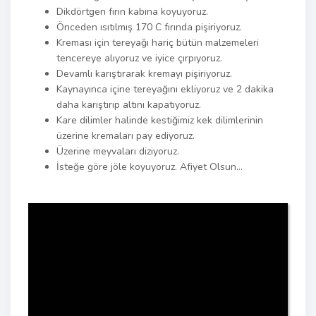
Dikdörtgen fırın kabına koyuyoruz.
Önceden ısıtılmış 170 C fırında pişiriyoruz.
Kreması için tereyağı hariç bütün malzemeleri
tencereye alıyoruz ve iyice çırpıyoruz.
Devamlı karıştırarak kremayı pişiriyoruz.
Kaynayınca içine tereyağını ekliyoruz ve 2 dakika
daha karıştırıp altını kapatıyoruz.
Kare dilimler halinde kestiğimiz kek dilimlerinin
üzerine kremaları pay ediyoruz.
Üzerine meyvaları diziyoruz.
İsteğe göre jöle koyuyoruz. Afiyet Olsun…