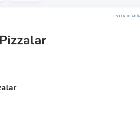
ENTER READI
Pizzalar
zalar