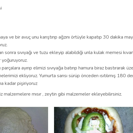
i
maya ve bir avuç unu karıştırıp ağzını örtüyle kapatıp 30 dakika ma
ruz.
n sonra sıvıyağı ve tuzu ekleyip alabildiği unla kulak memesi kıva
 yoğuruyoruz.
rçalara ayırıp elimizi sıvıyağa batırıp hamura biraz bastırarak üze
lerimizi ekliyoruz. Yumurta sarısı sürüp önceden ısıtılımış 180 de
ana kadar pişiriyoruz
z malzemelere mısır , zeytin gibi malzemeler ekleyebilirsiniz.