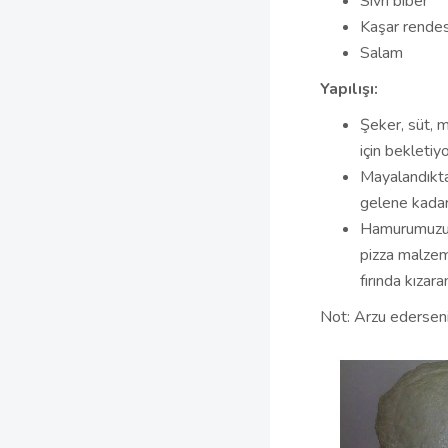
Sivri biber
Kaşar rendes
Salam
Yapılışı:
Şeker, süt, 
için bekletiyo
Mayalandıkta
gelene kadar
Hamurumuzu pa
pizza malzeme
fırında kızar
Not: Arzu ederseni