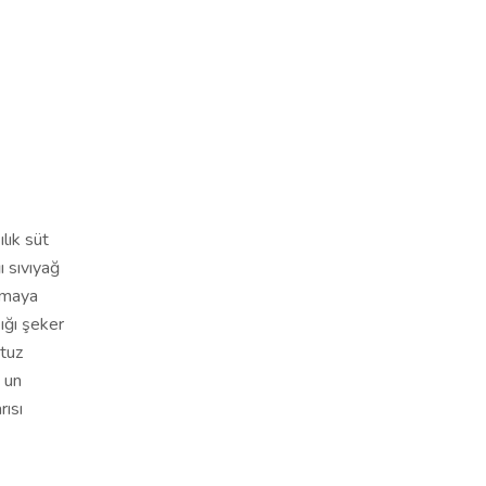
ılık süt
ı sıvıyağ
 maya
ığı şeker
 tuz
 un
rısı