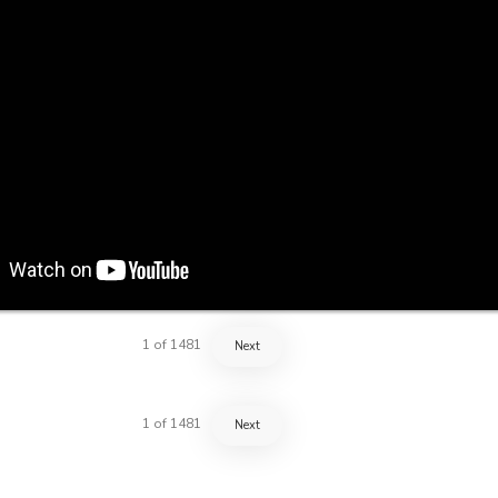
1
of
1481
Next
1
of
1481
Next