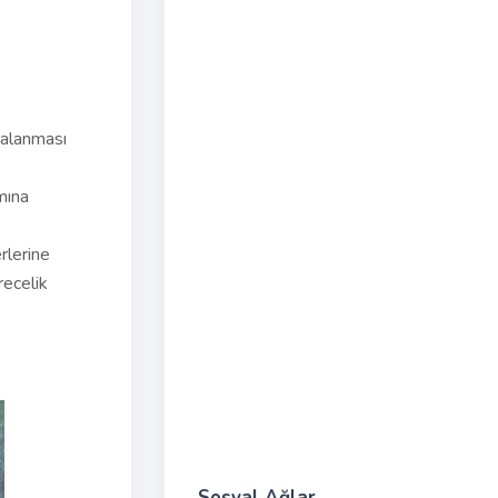
yalanması
mına
rlerine
recelik
Sosyal Ağlar