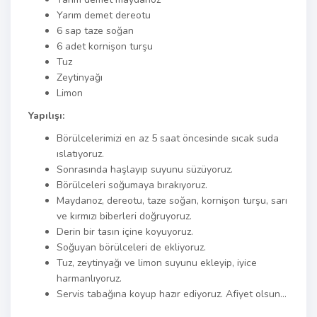
Yarım demet dereotu
6 sap taze soğan
6 adet kornişon turşu
Tuz
Zeytinyağı
Limon
Yapılışı:
Börülcelerimizi en az 5 saat öncesinde sıcak suda
ıslatıyoruz.
Sonrasında haşlayıp suyunu süzüyoruz.
Börülceleri soğumaya bırakıyoruz.
Maydanoz, dereotu, taze soğan, kornişon turşu, sarı
ve kırmızı biberleri doğruyoruz.
Derin bir tasın içine koyuyoruz.
Soğuyan börülceleri de ekliyoruz.
Tuz, zeytinyağı ve limon suyunu ekleyip, iyice
harmanlıyoruz.
Servis tabağına koyup hazır ediyoruz. Afiyet olsun…