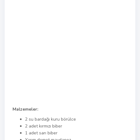
Malzemeler:
2 su bardağı kuru börülce
2 adet kırmızı biber
1 adet sarı biber
Yarım demet maydanoz