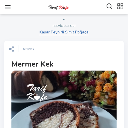
PREVIOUS POST
Kaşar Peynirli Simit Poğaça
SHARE
Mermer Kek