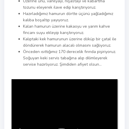
Üzerine unu, vanilyayı, nişastayı ve kabartma
tozunu eleyerek ilave edip karıştırıyoruz.
Hazırladığımız hamurun dörtte üçünü yağladığımız
kalıba boşaltıp yayıyoruz.
Kalan hamurun üzerine kakaoyu ve yarım kahve
fincanı suyu ekleyip karıştırıyoruz.
Kalıptaki kek hamurunun üzerine döküp bir çatal ile
döndürerek hamurun alacalı olmasını sağlıyoruz.
Önceden ısıttığımız 170 derecelik fırında pişiriyoruz.
Soğuyan keki servis tabağına alıp dilimleyerek
servise hazırlıyoruz. Şimdiden afiyet olsun…