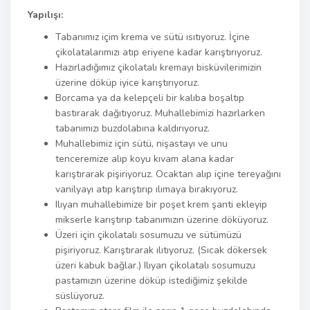
Yapılışı:
Tabanımız içim krema ve sütü ısıtıyoruz. İçine
çikolatalarımızı atıp eriyene kadar karıştırıyoruz.
Hazırladığımız çikolatalı kremayı bisküvilerimizin
üzerine döküp iyice karıştırıyoruz.
Borcama ya da kelepçeli bir kalıba boşaltıp
bastırarak dağıtıyoruz. Muhallebimizi hazırlarken
tabanımızı buzdolabına kaldırıyoruz.
Muhallebimiz için sütü, nişastayı ve unu
tenceremize alıp koyu kıvam alana kadar
karıştırarak pişiriyoruz. Ocaktan alıp içine tereyağını
vanilyayı atıp karıştırıp ılımaya bırakıyoruz.
Ilıyan muhallebimize bir poşet krem şanti ekleyip
mikserle karıştırıp tabanımızın üzerine döküyoruz.
Üzeri için çikolatalı sosumuzu ve sütümüzü
pişiriyoruz. Karıştırarak ılıtıyoruz. (Sıcak dökersek
üzeri kabuk bağlar.) Ilıyan çikolatalı sosumuzu
pastamızın üzerine döküp istediğimiz şekilde
süslüyoruz.