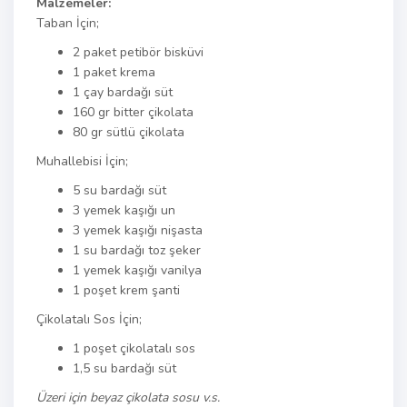
Malzemeler:
Taban İçin;
2 paket petibör bisküvi
1 paket krema
1 çay bardağı süt
160 gr bitter çikolata
80 gr sütlü çikolata
Muhallebisi İçin;
5 su bardağı süt
3 yemek kaşığı un
3 yemek kaşığı nişasta
1 su bardağı toz şeker
1 yemek kaşığı vanilya
1 poşet krem şanti
Çikolatalı Sos İçin;
1 poşet çikolatalı sos
1,5 su bardağı süt
Üzeri için beyaz çikolata sosu v.s.