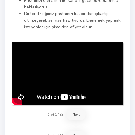
Pastamızı sterç film ile sarıp 1 gece buzdolabında
bekletiyoruz.
Dinlendirdiğimiz pastamızı kalıbından çıkartıp
dilimleyerek servise hazırlıyoruz. Denemek yapmak
isteyenler için şimdiden afiyet olsun…
1
of
1483
Next