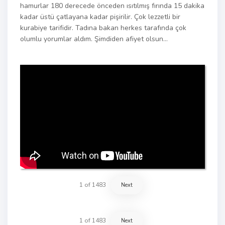
hamurlar 180 derecede önceden ısıtılmış fırında 15 dakika
kadar üstü çatlayana kadar pişirilir. Çok lezzetli bir
kurabiye tarifidir. Tadına bakan herkes tarafında çok
olumlu yorumlar aldım. Şimdiden afiyet olsun…
1
of
1483
Next
1
of
1483
Next