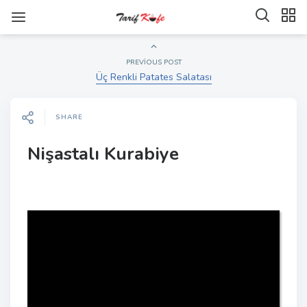
PREVIOUS POST
Üç Renkli Patates Salatası
SHARE
Nişastalı Kurabiye