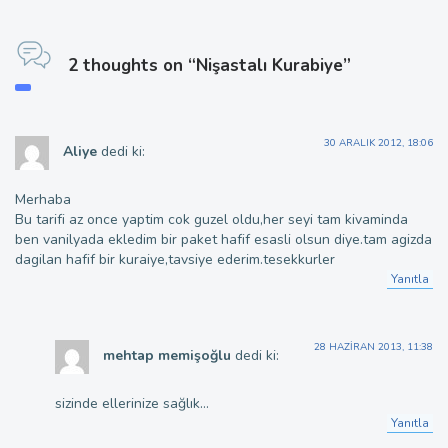
2 thoughts on “Nişastalı Kurabiye”
30 ARALIK 2012, 18:06
Aliye
dedi ki:
Merhaba
Bu tarifi az once yaptim cok guzel oldu,her seyi tam kivaminda
ben vanilyada ekledim bir paket hafif esasli olsun diye.tam agizda
dagilan hafif bir kuraiye,tavsiye ederim.tesekkurler
Yanıtla
28 HAZIRAN 2013, 11:38
mehtap memişoğlu
dedi ki:
sizinde ellerinize sağlık…
Yanıtla