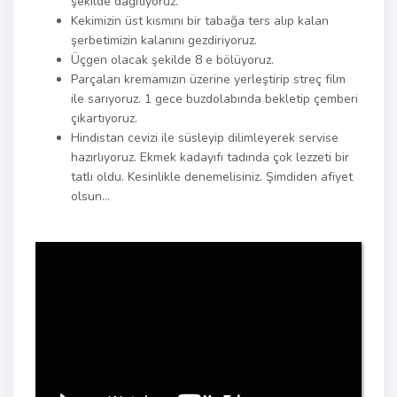
şekilde dağıtıyoruz.
Kekimizin üst kısmını bir tabağa ters alıp kalan
şerbetimizin kalanını gezdiriyoruz.
Üçgen olacak şekilde 8 e bölüyoruz.
Parçaları kremamızın üzerine yerleştirip streç film
ile sarıyoruz. 1 gece buzdolabında bekletip çemberi
çıkartıyoruz.
Hindistan cevizi ile süsleyip dilimleyerek servise
hazırlıyoruz. Ekmek kadayıfı tadında çok lezzeti bir
tatlı oldu. Kesinlikle denemelisiniz. Şimdiden afiyet
olsun…