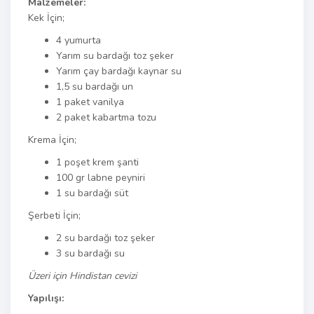
Malzemeler:
Kek İçin;
4 yumurta
Yarım su bardağı toz şeker
Yarım çay bardağı kaynar su
1,5 su bardağı un
1 paket vanilya
2 paket kabartma tozu
Krema İçin;
1 poşet krem şanti
100 gr labne peyniri
1 su bardağı süt
Şerbeti İçin;
2 su bardağı toz şeker
3 su bardağı su
Üzeri için Hindistan cevizi
Yapılışı: