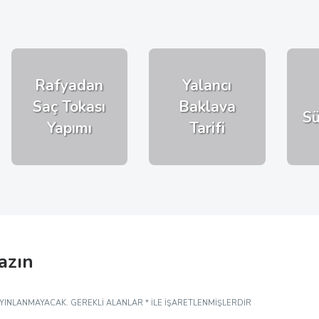
Rafyadan
Yalancı
Saç Tokası
Baklava
Sü
Yapımı
Tarifi
yazın
AYINLANMAYACAK.
GEREKLI ALANLAR
*
ILE IŞARETLENMIŞLERDIR