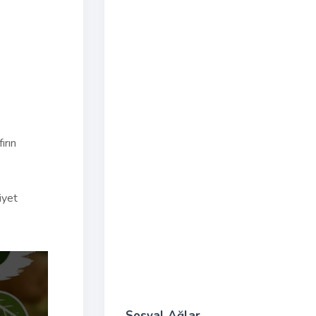
ırın
iyet
Sosyal Ağlar