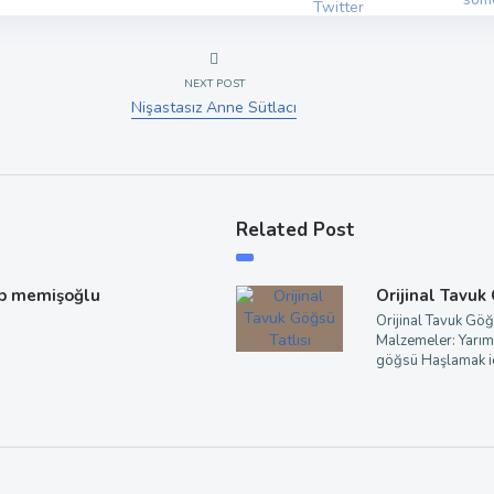
NEXT POST
Nişastasız Anne Sütlacı
Related Post
p memişoğlu
Orijinal Tavuk
Orijinal Tavuk Göğ
Malzemeler: Yarım
göğsü Haşlamak iç