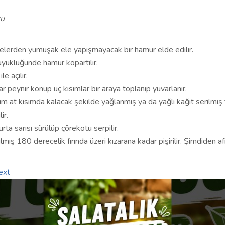
r
tu
erden yumuşak ele yapışmayacak bir hamur elde edilir.
yüklüğünde hamur kopartılır.
le açılır.
tar peynir konup uç kısımlar bir araya toplanıp yuvarlanır.
ım at kısımda kalacak şekilde yağlanmış ya da yağlı kağıt serilmiş f
ir.
ta sarısı sürülüp çörekotu serpilir.
lmış 180 derecelik fırında üzeri kızarana kadar pişirilir. Şimdiden af
ext