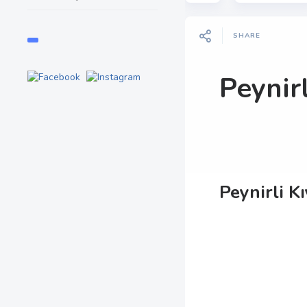
SHARE
Peynir
Peynirli K