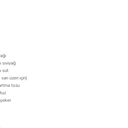
ağı
ı sıvıyağ
ı süt
sarı üzeri için)
artma tozu
 tuz
ı şeker