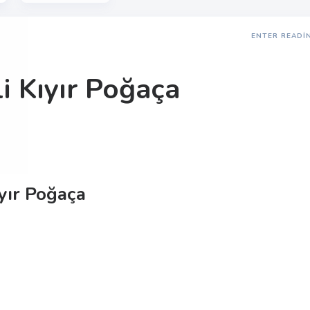
ENTER READI
li Kıyır Poğaça
ıyır Poğaça