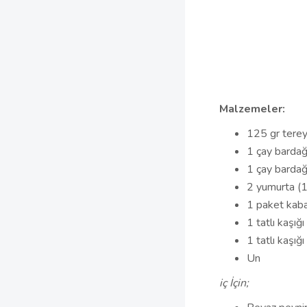
Malzemeler:
125 gr terey
1 çay bardağ
1 çay bardağ
2 yumurta (1 
1 paket kab
1 tatlı kaşığı
1 tatlı kaşığ
Un
iç İçin;