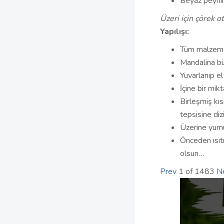
Beyaz peyni
Üzeri için çörek o
Yapılışı:
Tüm malzemel
Mandalina bü
Yuvarlanıp el i
İçine bir mik
Birleşmiş kıs
tepsisine dizil
Üzerine yumur
Önceden ısıtı
olsun…
Prev
1
of
1483
N