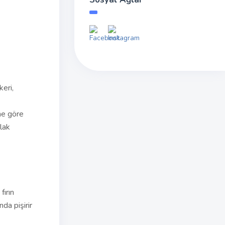
keri,
ne göre
lak
fırın
da pişirir