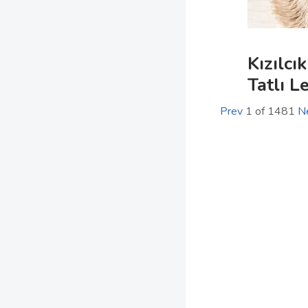
Kızılcı
Tatlı L
Prev
1
of
1481
N