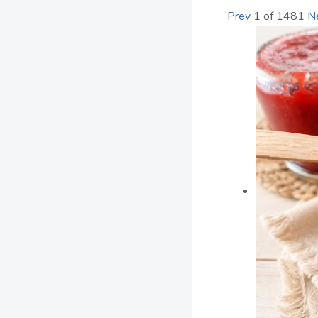
Prev
1
of
1481
N