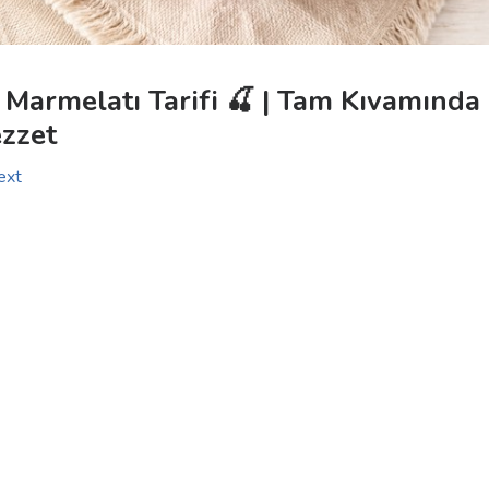
k Marmelatı Tarifi 🍒 | Tam Kıvamında
ezzet
ext