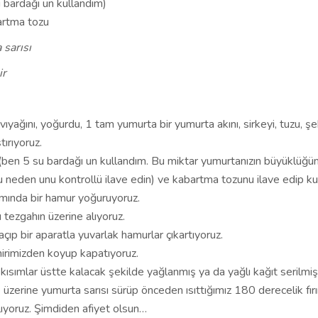
 bardağı un kullandım)
artma tozu
 sarısı
ir
ıvıyağını, yoğurdu, 1 tam yumurta bir yumurta akını, sirkeyi, tuzu, şe
tırıyoruz.
(ben 5 su bardağı un kullandım. Bu miktar yumurtanızın büyüklüğü
bu neden unu kontrollü ilave edin) ve kabartma tozunu ilave edip ku
ında bir hamur yoğuruyoruz.
ezgahın üzerine alıyoruz.
çıp bir aparatla yuvarlak hamurlar çıkartıyoruz.
irimizden koyup kapatıyoruz.
kısımlar üstte kalacak şekilde yağlanmış ya da yağlı kağıt serilmiş 
p üzerine yumurta sarısı sürüp önceden ısıttığımız 180 derecelik fırın
lıyoruz. Şimdiden afiyet olsun…