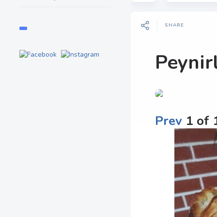
SHARE
Peynir
Prev
1
of