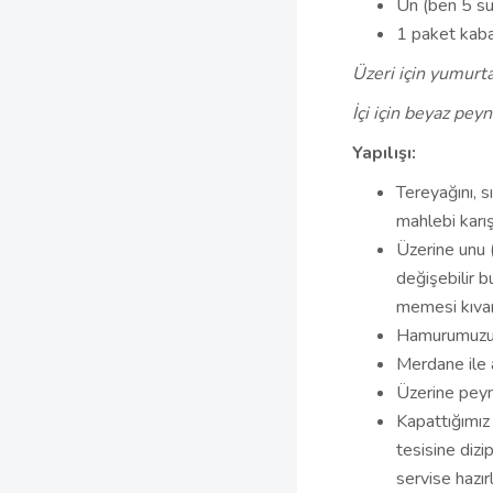
Un (ben 5 su
1 paket kab
Üzeri için yumurta
İçi için beyaz peyn
Yapılışı:
Tereyağını, s
mahlebi karış
Üzerine unu 
değişebilir 
memesi kıvam
Hamurumuzu t
Merdane ile a
Üzerine peyn
Kapattığımız 
tesisine dizi
servise hazır