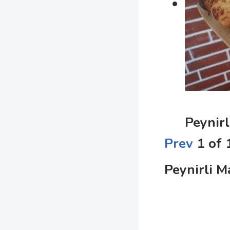
Peynirl
Prev
1
of
Peynirli M