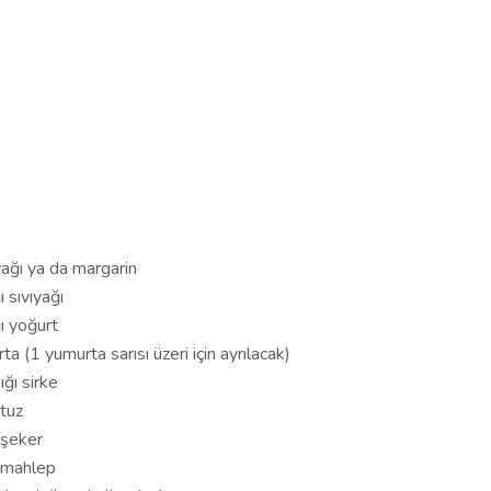
ağı ya da margarin
 sıvıyağı
ı yoğurt
a (1 yumurta sarısı üzeri için ayrılacak)
ğı sirke
 tuz
ı şeker
ı mahlep