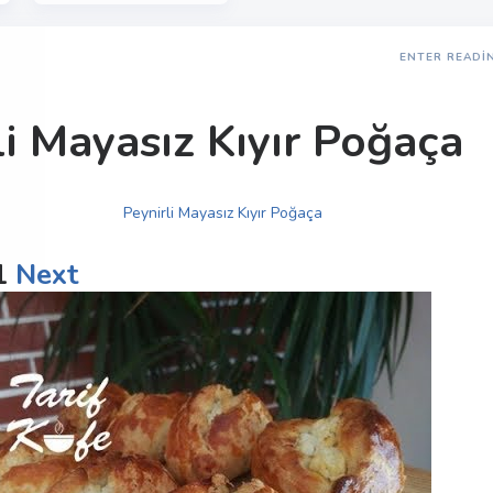
ENTER READI
li Mayasız Kıyır Poğaça
1
Next