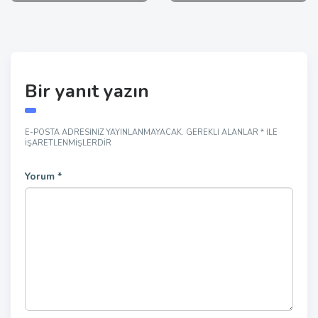
Bir yanıt yazın
E-POSTA ADRESINIZ YAYINLANMAYACAK.
GEREKLI ALANLAR
*
ILE
IŞARETLENMIŞLERDIR
Yorum
*