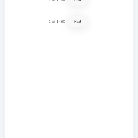
1
of
1480
Next