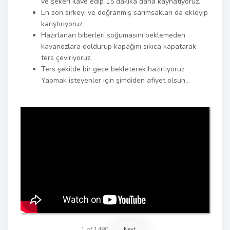
ve şekeri ilave edip 15 dakika daha kaynatıyoruz.
En son sirkeyi ve doğranmış sarımsakları da ekleyip
karıştırıyoruz.
Hazırlanan biberleri soğumasını beklemeden
kavanozlara doldurup kapağını sıkıca kapatarak
ters çeviriyoruz.
Ters şekilde bir gece bekleterek hazırlıyoruz.
Yapmak isteyenler için şimdiden afiyet olsun…
1
of
1480
Next