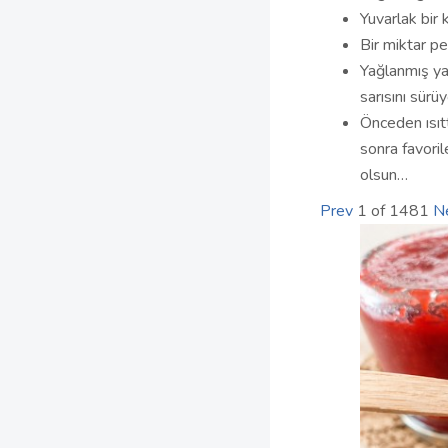
Yuvarlak bir 
Bir miktar p
Yağlanmış ya 
sarısını sürüy
Önceden ısıtt
sonra favoril
olsun…
Prev
1
of
1481
N