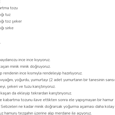
ç
artma tozu
ğı tuz
ğı toz şeker
ğı sirke
r
ydanozu ince ince kıyıyoruz.
kaşarı minik minik doğruyoruz.
 rendenin ince kısmıyla rendeleyip hazırlıyoruz.
ıvıyağını, yoğurdu, yumurtayı (2 adet yumurtanın bir tanesinin sarısı 
eyi, şekeri ve tuzu karıştırıyoruz.
kaşarı da ekleyip tekrardan karıştırıyoruz.
e kabartma tozunu ilave ettikten sonra ele yapışmayan bir hamur
 Sebzeleri ne kadar minik doğrarsak yoğurma aşaması daha kolay 
 hamuru tezgahın üzerine alıp merdane ile açıyoruz.