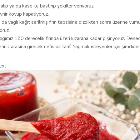
kalıp ya da kase ile bastırıp şekiller veriyoruz.
eynir koyup kapatıyoruz.
da yağlı kağıt serilmiş fırın tepsisine dizdikten sonra üzerine yum
oruz.
ığımız 180 derecelik fırında üzeri kızarana kadar pişiriyoruz. Dene
eriniz arasına girecek nefis bir tarif. Yapmak isteyenler için şimdide
ext