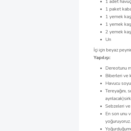
1 adet havu
1 paket kab
1 yemek kaşı
1 yemek kaşı
2 yemek kaşı
Un
İçi için beyaz peyni
Yapılışı:
Dereotunu ma
Biberleri ve 
Havucu soyup
Tereyağını, s
ayrılacak)sirk
Sebzeleri ve 
En son unu v
yoğuruyoruz.
Yoğurduğumuz