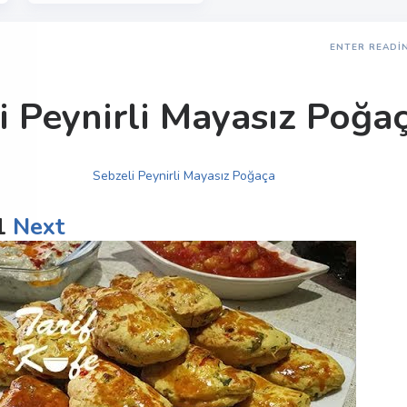
ENTER READI
i Peynirli Mayasız Poğa
1
Next