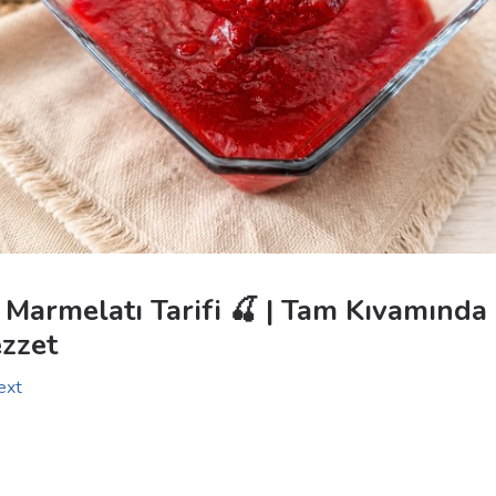
k Marmelatı Tarifi 🍒 | Tam Kıvamında
ezzet
ext