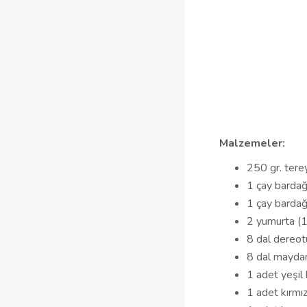
Malzemeler:
250 gr. tere
1 çay bardağ
1 çay bardağ
2 yumurta (1 
8 dal dereot
8 dal mayda
1 adet yeşil 
1 adet kırmız