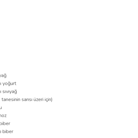
yağ
ı yoğurt
ı sıvıyağ
tanesinin sarısı üzeri için)
u
noz
biber
ı biber