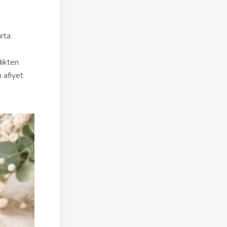
urta
dikten
n afiyet