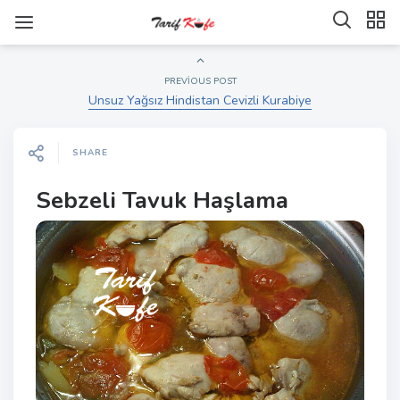
PREVIOUS POST
Unsuz Yağsız Hindistan Cevizli Kurabiye
SHARE
Sebzeli Tavuk Haşlama