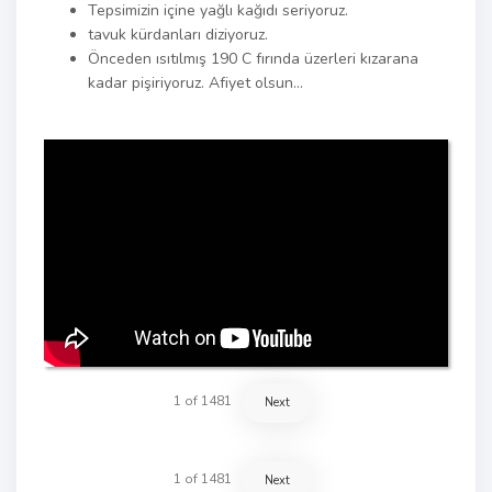
Tepsimizin içine yağlı kağıdı seriyoruz.
tavuk kürdanları diziyoruz.
Önceden ısıtılmış 190 C fırında üzerleri kızarana
kadar pişiriyoruz. Afiyet olsun…
1
of
1481
Next
1
of
1481
Next