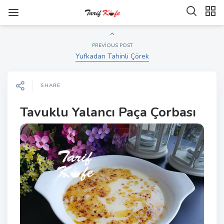
PREVIOUS POST
Yufkadan Tahinli Çörek
SHARE
Tavuklu Yalancı Paça Çorbası