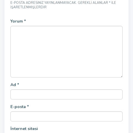
E-POSTA ADRESINIZ YAYINLANMAYACAK.
GEREKLI ALANLAR
*
ILE
IŞARETLENMIŞLERDIR
Yorum
*
Ad
*
E-posta
*
İnternet sitesi