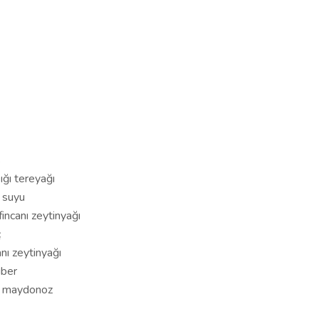
s
ğı tereyağı
 suyu
incanı zeytinyağı
ç
nı zeytinyağı
iber
t maydonoz