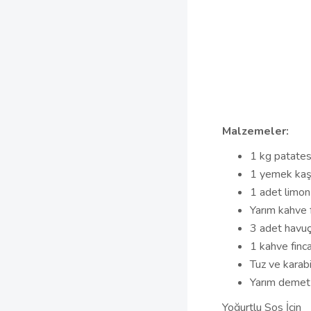
Malzemeler:
1 kg patate
1 yemek kaşı
1 adet limon
Yarım kahve f
3 adet havu
1 kahve finca
Tuz ve karab
Yarım deme
Yoğurtlu Sos İçin