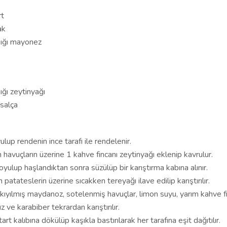
rt
ak
ığı mayonez
ğı zeytinyağı
 salça
lup rendenin ince tarafı ile rendelenir.
 havuçların üzerine 1 kahve fincanı zeytinyağı eklenip kavrulur.
yulup haşlandıktan sonra süzülüp bir karıştırma kabına alınır.
 patateslerin üzerine sıcakken tereyağı ilave edilip karıştırılır.
 kıyılmış maydanoz, sotelenmiş havuçlar, limon suyu, yarım kahve f
z ve karabiber tekrardan karıştırılır.
art kalıbına dökülüp kaşıkla bastırılarak her tarafına eşit dağıtılır.