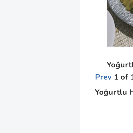
Yoğurt
Prev
1
of
Yoğurtlu H