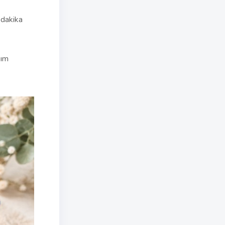
r dakika
şım