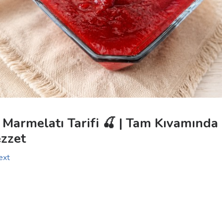
k Marmelatı Tarifi 🍒 | Tam Kıvamında
ezzet
ext