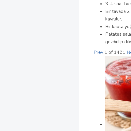
3-4 saat buzd
Bir tavada 2 y
kavrulur.
Bir kapta yoğ
Patates salat
gezdirilip di
Prev
1
of
1481
N