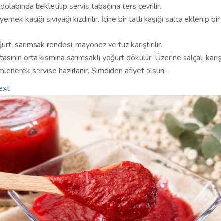
olabında bekletilip servis tabağına ters çevrilir.
emek kaşığı sıvıyağı kızdırılır. İçine bir tatlı kaşığı salça eklenip bi
urt, sarımsak rendesi, mayonez ve tuz karıştırılır.
asının orta kısmına sarımsaklı yoğurt dökülür. Üzerine salçalı karı
limlenerek servise hazırlanır. Şimdiden afiyet olsun…
ext