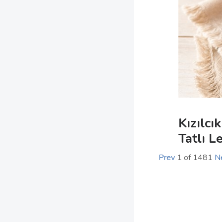
Kızılcı
Tatlı L
Prev
1
of
1481
N