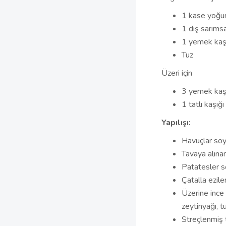
1 kase yoğu
1 diş sarıms
1 yemek kaş
Tuz
Üzeri için
3 yemek kaşı
1 tatlı kaşığı
Yapılışı:
Havuçlar soyu
Tavaya alınan
Patatesler so
Çatalla ezilen
Üzerine ince
zeytinyağı, tu
Streçlenmiş t