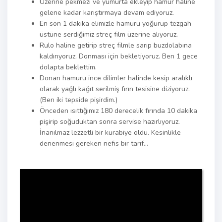
Üzerine pekmezi ve yumurta ekleyip hamur haline
gelene kadar karıştırmaya devam ediyoruz.
En son 1 dakika elimizle hamuru yoğurup tezgah
üstüne serdiğimiz streç film üzerine alıyoruz.
Rulo haline getirip streç filmle sarıp buzdolabına
kaldırıyoruz. Donması için bekletiyoruz. Ben 1 gece
dolapta beklettim.
Donan hamuru ince dilimler halinde kesip aralıklı
olarak yağlı kağıt serilmiş fırın tesisine diziyoruz.
(Ben iki tepside pişirdim.)
Önceden ısıttığımız 180 derecelik fırında 10 dakika
pişirip soğuduktan sonra servise hazırlıyoruz.
İnanılmaz lezzetli bir kurabiye oldu. Kesinlikle
denenmesi gereken nefis bir tarif…