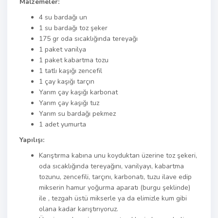
Malzemeler:
4 su bardağı un
1 su bardağı toz şeker
175 gr oda sıcaklığında tereyağı
1 paket vanilya
1 paket kabartma tozu
1 tatlı kaşığı zencefil
1 çay kaşığı tarçın
Yarım çay kaşığı karbonat
Yarım çay kaşığı tuz
Yarım su bardağı pekmez
1 adet yumurta
Yapılışı:
Karıştırma kabına unu koyduktan üzerine toz şekeri,
oda sıcaklığında tereyağını, vanilyayı, kabartma
tozunu, zencefili, tarçını, karbonatı, tuzu ilave edip
mikserin hamur yoğurma aparatı (burgu şeklinde)
ile , tezgah üstü mikserle ya da elimizle kum gibi
olana kadar karıştırıyoruz.