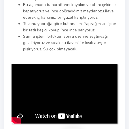
Bu aşamada baharatlarını koyalım ve altını çekince
kapatıyoruz ve ince doğradığımız maydanozu ilave
ederek iç harcımızı bir güzel karıştırıyoruz.
Tuzunu yaprağa göre kullanalım. Yaprağımızın içine
bir tatlı kaşığı koyup ince ince sarıyoruz.
Sarma işlemi bittikten sonra üzerine zeytinyağı
gezdiriyoruz ve sıcak su ilavesi ile kısık ateşte
pişiriyoruz. Su çok olmayacak.