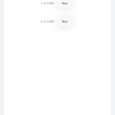
1
of
1483
Next
1
of
1483
Next