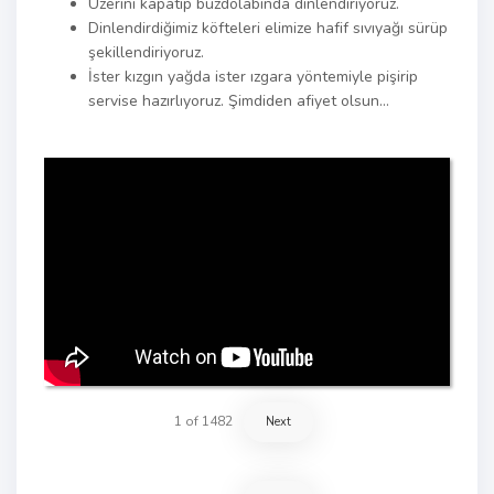
Üzerini kapatıp buzdolabında dinlendiriyoruz.
Dinlendirdiğimiz köfteleri elimize hafif sıvıyağı sürüp
şekillendiriyoruz.
İster kızgın yağda ister ızgara yöntemiyle pişirip
servise hazırlıyoruz. Şimdiden afiyet olsun…
1
of
1482
Next