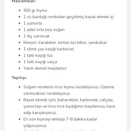
Malzemeler:
500 gr kıyma
1 su bardağı rondodan geçirilmiş bayat ekmek içi
1 yumurta
1 adet orta boy soğan
2 diş sarımsak
Kimyon, karabiber, kırmızı toz biber, yenibahar
1 silme çay kaşığı karbonat
1 tatlı kaşığı tuz
1 tatlı kaşığı salça
Yarım demet maydanoz
Yapılışı:
Soğanı rendenin ince kıyma rendeliyoruz. Üzerine
sarımsakları rendeliyoruz.
Bayat ekmek içini, baharatları, karbonatı, salçayı,
yumurtayı ve ince ince kıydığımız maydanozu ilave
edip karıştırıyoruz.
En son kıymayı ekleyip 7-8 dakika kadar
yoğuruyoruz.