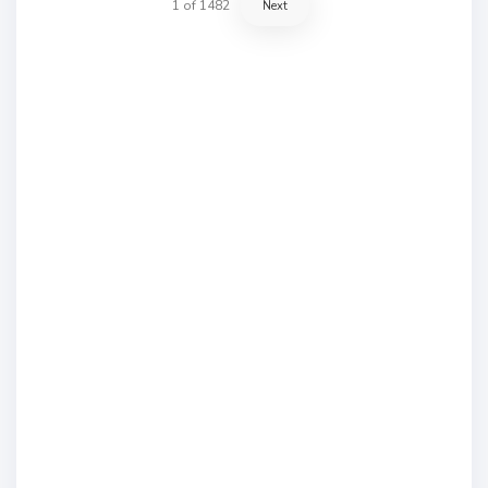
1
of
1482
Next