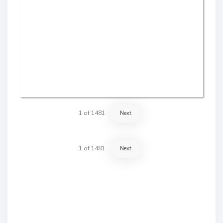
1
of
1481
Next
1
of
1481
Next