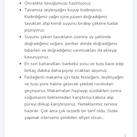
Öncelikle tavuğumuzu hazırlıyoruz.
Tavamıza zeytinyağını koyup kızdırıyoruz.
Kızdırdığımız yağın içine julyen doğradığımız
tavukları atıp kendi suyunu bırakıp çekene kadar
pişiriyoruz.
Suyunu çeken tavukların üzerine ay şeklinde
doğradığımız soğanı, şeritler alinde doğradığımız
biberleri ve doğradığımız sarımsakları da ekleyip
kavuruyoruz.
En son baharatları, barbekü sosu ve tuzu ilave edip
birkaç dakika daha pişirip ocaktan alıyoruz.
Fesleğenli makarna için taze fesleğeni, zeytinyağını
ve tuzu püre haline gelecek şekilde rondodan
geçiriyoruz. Makarnaları haşlayıp süzdükten sonra
soğumasını beklemeden karıştırma kabına alıp
püreyi döküp karıştırıyoruz. Yemeklerimiz servise
hazırdır. Çok ama çok lezzetli bir tarif oldu. Sizde
yapmak isterseniz şimdiden afiyet olsun…