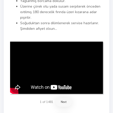
Yağlanmış borcama dökülür.
Üzerine çörek otu yada susam serpilerek önceden
ısıtılmış 180 derecelik fırında üzeri kızarana adar
pişirilir.
Soğuduktan sonra dilimlenerek servise hazırlanır.
Şimdiden afiyet olsun…
1
of
1481
Next