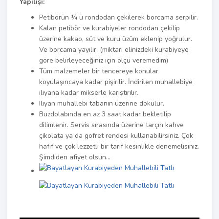
Yapılışı:
Petibörün ¼ ü rondodan çekilerek borcama serpilir.
Kalan petibör ve kurabiyeler rondodan çekilip
üzerine kakao, süt ve kuru üzüm eklenip yoğrulur.
Ve borcama yayılır. (miktarı elinizdeki kurabiyeye
göre belirleyeceğiniz için ölçü veremedim)
Tüm malzemeler bir tencereye konular
koyulaşıncaya kadar pişirilir. İndirilen muhallebiye
ılıyana kadar mikserle karıştırılır.
Ilıyan muhallebi tabanın üzerine dökülür.
Buzdolabında en az 3 saat kadar bekletilip
dilimlenir. Servis sırasında üzerine tarçın kahve
çikolata ya da gofret rendesi kullanabilirsiniz. Çok
hafif ve çok lezzetli bir tarif kesinlikle denemelisiniz.
Şimdiden afiyet olsun…