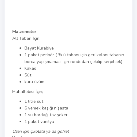
Malzemeler:
Alt Taban İçin;
Bayat Kurabiye
1 paket petibör ( ¾ ü tabanı için geri kalanı tabanın
borca yapışmaması için rondodan çekilip serpilcek)
Kakao
Süt
kuru üzüm
Muhallebisi İçin;
1 litre süt
6 yemek kaşığı nişasta
1 su bardağı toz şeker
1 paket vanilya
Üzeri için çikolata ya da gofret