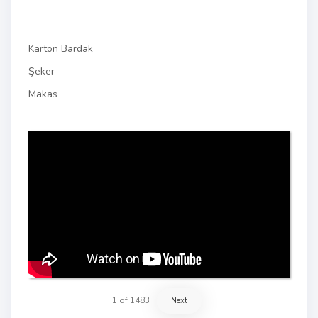
Karton Bardak
Şeker
Makas
1
of
1483
Next